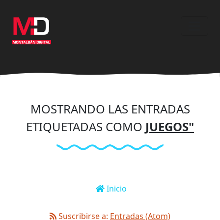
Ir
al
contenido
principal
MOSTRANDO LAS ENTRADAS
ETIQUETADAS COMO
JUEGOS"
Inicio
Suscribirse a:
Entradas (Atom)